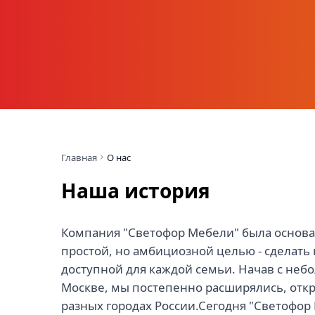
О компании Свет
Более 7 лет мы создаем уют в домах наших к
Главная
О нас
качественную мебель по доступным ценам
Наша история
Компания "Светофор Мебели" была основан
простой, но амбициозной целью - сделать
доступной для каждой семьи. Начав с неб
Москве, мы постепенно расширялись, отк
разных городах России.Сегодня "Светофор М