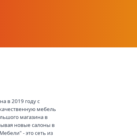
офор Мебели
лиентов, предлагая
а в 2019 году с
 качественную мебель
ольшого магазина в
рывая новые салоны в
ебели" - это сеть из